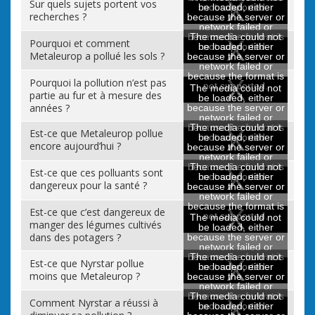
Sur quels sujets portent vos
be loaded, either
not supported.
recherches ?
because the server or
network failed or
because the format is
The media could not
Pourquoi et comment
be loaded, either
not supported.
Metaleurop a pollué les sols ?
because the server or
network failed or
because the format is
Pourquoi la pollution n’est pas
not supported.
The media could not
partie au fur et à mesure des
be loaded, either
années ?
because the server or
network failed or
because the format is
The media could not
Est-ce que Metaleurop pollue
be loaded, either
not supported.
encore aujourd’hui ?
because the server or
network failed or
because the format is
The media could not
Est-ce que ces polluants sont
be loaded, either
not supported.
dangereux pour la santé ?
because the server or
network failed or
because the format is
Est-ce que c’est dangereux de
not supported.
The media could not
manger des légumes cultivés
be loaded, either
dans des potagers ?
because the server or
network failed or
because the format is
The media could not
Est-ce que Nyrstar pollue
be loaded, either
not supported.
moins que Metaleurop ?
because the server or
network failed or
because the format is
The media could not
Comment Nyrstar a réussi à
be loaded, either
not supported.