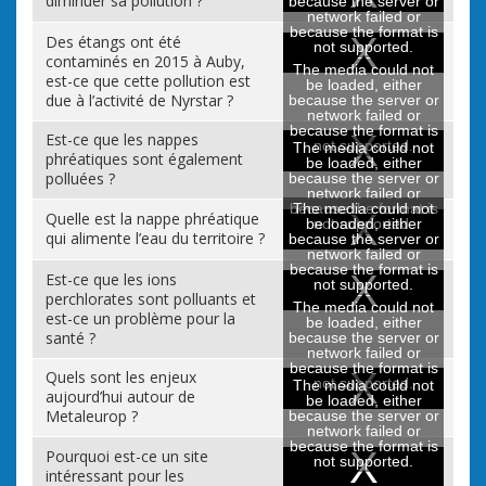
diminuer sa pollution ?
because the server or
network failed or
because the format is
Des étangs ont été
not supported.
contaminés en 2015 à Auby,
The media could not
est-ce que cette pollution est
be loaded, either
due à l’activité de Nyrstar ?
because the server or
network failed or
because the format is
Est-ce que les nappes
not supported.
The media could not
phréatiques sont également
be loaded, either
polluées ?
because the server or
network failed or
because the format is
The media could not
Quelle est la nappe phréatique
be loaded, either
not supported.
qui alimente l’eau du territoire ?
because the server or
network failed or
because the format is
Est-ce que les ions
not supported.
perchlorates sont polluants et
The media could not
est-ce un problème pour la
be loaded, either
santé ?
because the server or
network failed or
because the format is
Quels sont les enjeux
not supported.
The media could not
aujourd’hui autour de
be loaded, either
Metaleurop ?
because the server or
network failed or
because the format is
Pourquoi est-ce un site
not supported.
intéressant pour les