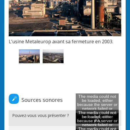
Meta
L’usine Metaleurop avant sa fermeture en 2003.
une 
cad
The media could not
Sources sonores
be loaded, either
because the server or
network failed or
because the format is
The media could not
Pouvez-vous vous présenter ?
be loaded, either
not supported.
because the server or
network failed or
because the format is
The media could not