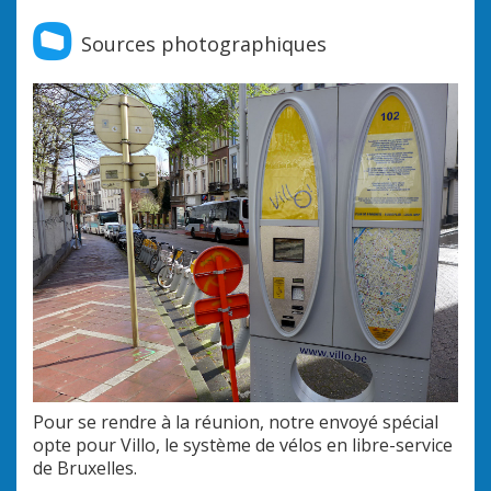
Sources photographiques
Pour se rendre à la réunion, notre envoyé spécial
Le v
opte pour Villo, le système de vélos en libre-service
et c
de Bruxelles.
siè