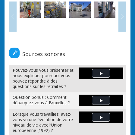
Précédent
Sui
Sources sonores
Pouvez-vous vous présenter et
nous expliquer pourquoi vous
Play Video
pouvez répondre à des
questions sur les retraites ?
Question bonus : Comment
débarquez-vous à Bruxelles ?
Play Video
Lorsque vous travailliez, avez-
vous vu une évolution de votre
Play Video
niveau de vie avec l’Union
européenne (1992) ?