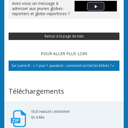
Avez-vous un message à
adresser aux jeunes globes-
Play Video
reporters et globe-reportrices ?
Retour à la page de liste
POUR ALLER PLUS LOIN
Sur Lumni.fr : « 1 jour 1 question : comment on fait les bébés ? »
Téléchargements
TÉLÉCHARGER L’INTERVIEW
61.6 Mio