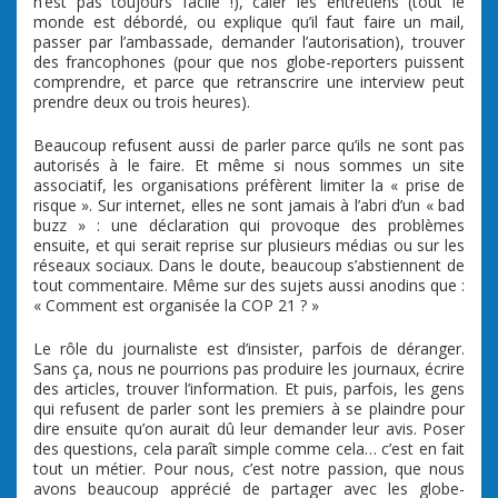
n’est pas toujours facile !), caler les entretiens (tout le
monde est débordé, ou explique qu’il faut faire un mail,
passer par l’ambassade, demander l’autorisation), trouver
des francophones (pour que nos globe-reporters puissent
comprendre, et parce que retranscrire une interview peut
prendre deux ou trois heures).
Beaucoup refusent aussi de parler parce qu’ils ne sont pas
autorisés à le faire. Et même si nous sommes un site
associatif, les organisations préfèrent limiter la « prise de
risque ». Sur internet, elles ne sont jamais à l’abri d’un « bad
buzz » : une déclaration qui provoque des problèmes
ensuite, et qui serait reprise sur plusieurs médias ou sur les
réseaux sociaux. Dans le doute, beaucoup s’abstiennent de
tout commentaire. Même sur des sujets aussi anodins que :
« Comment est organisée la COP 21 ? »
Le rôle du journaliste est d’insister, parfois de déranger.
Sans ça, nous ne pourrions pas produire les journaux, écrire
des articles, trouver l’information. Et puis, parfois, les gens
qui refusent de parler sont les premiers à se plaindre pour
dire ensuite qu’on aurait dû leur demander leur avis. Poser
des questions, cela paraît simple comme cela… c’est en fait
tout un métier. Pour nous, c’est notre passion, que nous
avons beaucoup apprécié de partager avec les globe-