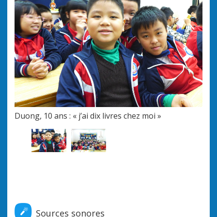
Duong, 10 ans : « j’ai dix livres chez moi »
La c
rép
Sources sonores