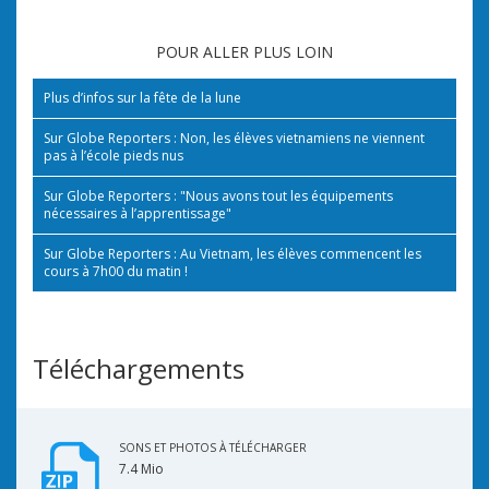
POUR ALLER PLUS LOIN
Plus d’infos sur la fête de la lune
Sur Globe Reporters : Non, les élèves vietnamiens ne viennent
pas à l’école pieds nus
Sur Globe Reporters : "Nous avons tout les équipements
nécessaires à l’apprentissage"
Sur Globe Reporters : Au Vietnam, les élèves commencent les
cours à 7h00 du matin !
Téléchargements
SONS ET PHOTOS À TÉLÉCHARGER
7.4 Mio