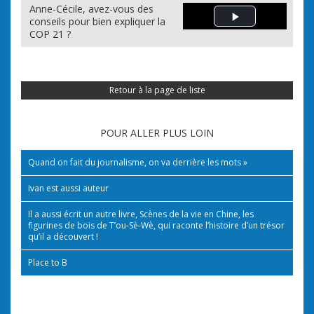
Anne-Cécile, avez-vous des
conseils pour bien expliquer la
Play Video
COP 21 ?
Retour à la page de liste
POUR ALLER PLUS LOIN
Quand on fait du journalisme, on va derrière les mots »
Ivan est aussi auteur
Il a aussi écrit un autre livre, Scènes de la vie en Chine, les
figurines de bois de T’ou-Sè-Wè, qui raconte l’histoire d’un trésor
qu’il a découvert !
Place to B