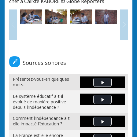
chef à Calixte KABORÉ © Globe Reporters
nati
glo
ques
ou 
Précédent
Sui
Bur
Sources sonores
Présentez-vous-en quelques
mots.
Play Video
Le système éducatif a-t-il
évolué de manière positive
Play Video
depuis l’indépendance ?
Comment l’indépendance a-t-
elle impacté l’éducation ?
Play Video
La France est-elle encore