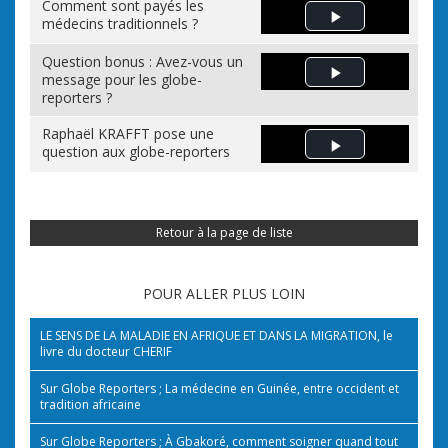
Comment sont payés les
médecins traditionnels ?
Play Video
Question bonus : Avez-vous un
message pour les globe-
Play Video
reporters ?
Raphaël KRAFFT pose une
question aux globe-reporters
Play Video
Retour à la page de liste
POUR ALLER PLUS LOIN
LE SENS DE LA MALADIE EN AFRIQUE ET DANS LA MIGRATION, le
livre du docteur CHERIF
Sur Globe Reporters ; La médecine en Guinée, entre occident et
tradition africaine
Sur Globe Reporters ; À Gbakoré, comment soigner quand tout