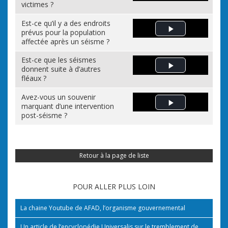
victimes ?
Est-ce qu’il y a des endroits
prévus pour la population
Play Video
affectée après un séisme ?
Est-ce que les séismes
donnent suite à d’autres
Play Video
fléaux ?
Avez-vous un souvenir
marquant d’une intervention
Play Video
post-séisme ?
Retour à la page de liste
POUR ALLER PLUS LOIN
La chaine Youtube de AFAD, l’organisme gouvernemental
Un article de l’encyclopédie Universalis sur le tremblement de