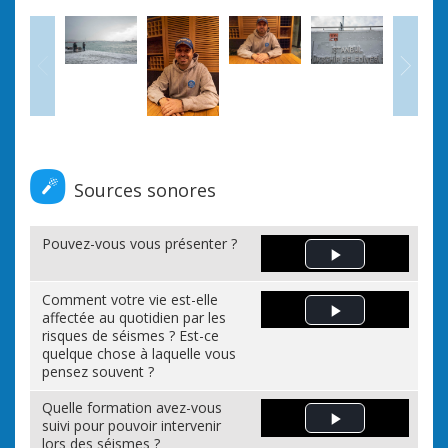
Précédent
Sui
Sources sonores
Pouvez-vous vous présenter ?
Play Video
Turg
Comment votre vie est-elle
Rep
affectée au quotidien par les
Play Video
risques de séismes ? Est-ce
quelque chose à laquelle vous
pensez souvent ?
Quelle formation avez-vous
suivi pour pouvoir intervenir
Play Video
lors des séismes ?