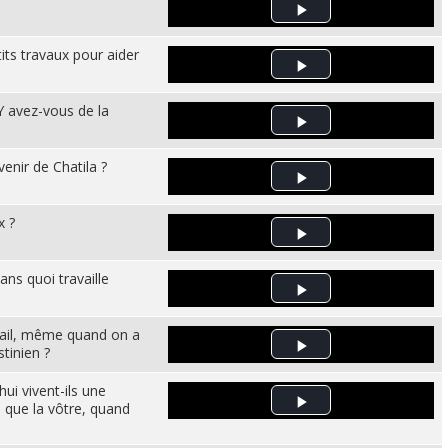
Play Video
tits travaux pour aider
Play Video
 Y avez-vous de la
Play Video
nir de Chatila ?
Play Video
x ?
Play Video
ns quoi travaille
Play Video
vail, même quand on a
tinien ?
Play Video
ui vivent-ils une
le que la vôtre, quand
Play Video