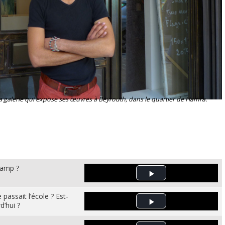
 galerie qui expose ses œuvres à Beyrouth, dans le quartier de Hamra.
camp ?
Play Video
passait l’école ? Est-
’hui ?
Play Video
?