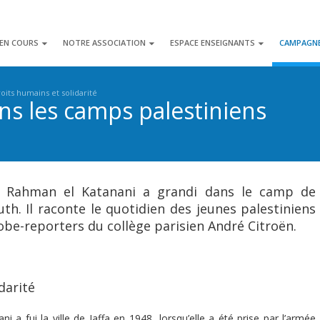
 EN COURS
NOTRE ASSOCIATION
ESPACE ENSEIGNANTS
CAMPAGN
oits humains et solidarité
s les camps palestiniens
del Rahman el Katanani a grandi dans le camp de
th. Il raconte le quotidien des jeunes palestiniens
obe-reporters du collège parisien André Citroën.
darité
 a fui la ville de Jaffa en 1948, lorsqu’elle a été prise par l’armée