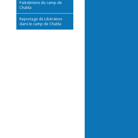
Palestiniens du camp de
Chatila
Reportage de Libération
dans le camp de Chatila