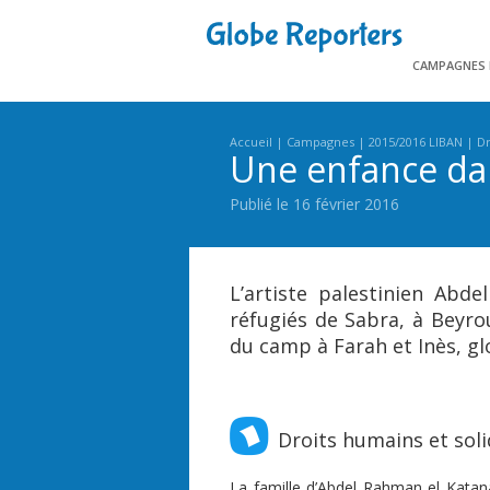
CAMPAGNES
Accueil
Campagnes
2015/2016 LIBAN
Dr
Une enfance dan
Publié le 16 février 2016
L’artiste palestinien Ab
réfugiés de Sabra, à Beyrou
du camp à Farah et Inès, gl
Droits humains et soli
La famille d’Abdel Rahman el Katanani